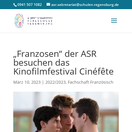
0941 507 1082
asr.sekretariat@schulen.regensburg.de
„Franzosen“ der ASR
besuchen das
Kinofilmfestival Cinéfête
März 10, 2023
|
2022/2023
,
Fachschaft Französisch